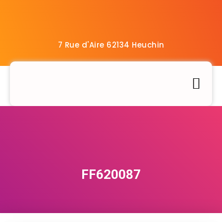
7 Rue d'Aire 62134 Heuchin
Installation informatique
Assistance informatique
Cours d’informatique
FF620087